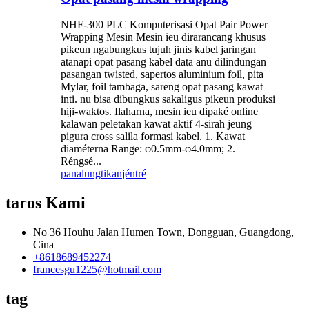
NHF-300 PLC Komputerisasi Opat Pair Power
Wrapping Mesin Mesin ieu dirarancang khusus
pikeun ngabungkus tujuh jinis kabel jaringan
atanapi opat pasang kabel data anu dilindungan
pasangan twisted, sapertos aluminium foil, pita
Mylar, foil tambaga, sareng opat pasang kawat
inti. nu bisa dibungkus sakaligus pikeun produksi
hiji-waktos. Ilaharna, mesin ieu dipaké online
kalawan peletakan kawat aktif 4-sirah jeung
pigura cross salila formasi kabel. 1. Kawat
diaméterna Range: φ0.5mm-φ4.0mm; 2.
Réngsé...
panalungtikan
jéntré
taros Kami
No 36 Houhu Jalan Humen Town, Dongguan, Guangdong,
Cina
+8618689452274
francesgu1225@hotmail.com
tag