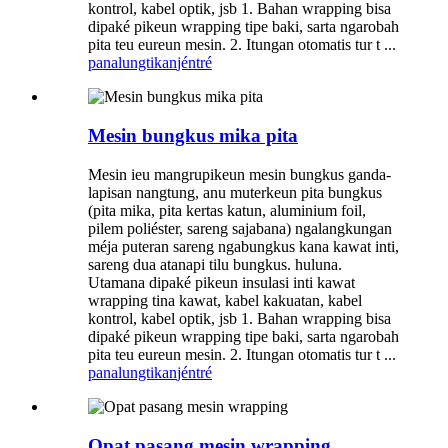
kontrol, kabel optik, jsb 1. Bahan wrapping bisa
dipaké pikeun wrapping tipe baki, sarta ngarobah
pita teu eureun mesin. 2. Itungan otomatis tur t ...
panalungtikan
jéntré
Mesin bungkus mika pita
Mesin ieu mangrupikeun mesin bungkus ganda-
lapisan nangtung, anu muterkeun pita bungkus
(pita mika, pita kertas katun, aluminium foil,
pilem poliéster, sareng sajabana) ngalangkungan
méja puteran sareng ngabungkus kana kawat inti,
sareng dua atanapi tilu bungkus. huluna.
Utamana dipaké pikeun insulasi inti kawat
wrapping tina kawat, kabel kakuatan, kabel
kontrol, kabel optik, jsb 1. Bahan wrapping bisa
dipaké pikeun wrapping tipe baki, sarta ngarobah
pita teu eureun mesin. 2. Itungan otomatis tur t ...
panalungtikan
jéntré
Opat pasang mesin wrapping