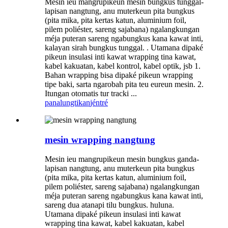
Mesin ieu mangrupikeun mesin bungkus tunggal-
lapisan nangtung, anu muterkeun pita bungkus
(pita mika, pita kertas katun, aluminium foil,
pilem poliéster, sareng sajabana) ngalangkungan
méja puteran sareng ngabungkus kana kawat inti,
kalayan sirah bungkus tunggal. . Utamana dipaké
pikeun insulasi inti kawat wrapping tina kawat,
kabel kakuatan, kabel kontrol, kabel optik, jsb 1.
Bahan wrapping bisa dipaké pikeun wrapping
tipe baki, sarta ngarobah pita teu eureun mesin. 2.
Itungan otomatis tur tracki ...
panalungtikan
jéntré
mesin wrapping nangtung
Mesin ieu mangrupikeun mesin bungkus ganda-
lapisan nangtung, anu muterkeun pita bungkus
(pita mika, pita kertas katun, aluminium foil,
pilem poliéster, sareng sajabana) ngalangkungan
méja puteran sareng ngabungkus kana kawat inti,
sareng dua atanapi tilu bungkus. huluna.
Utamana dipaké pikeun insulasi inti kawat
wrapping tina kawat, kabel kakuatan, kabel