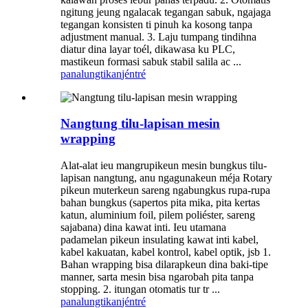
ngitung jeung ngalacak tegangan sabuk, ngajaga
tegangan konsisten ti pinuh ka kosong tanpa
adjustment manual. 3. Laju tumpang tindihna
diatur dina layar toél, dikawasa ku PLC,
mastikeun formasi sabuk stabil salila ac ...
panalungtikan
jéntré
Nangtung tilu-lapisan mesin
wrapping
Alat-alat ieu mangrupikeun mesin bungkus tilu-
lapisan nangtung, anu ngagunakeun méja Rotary
pikeun muterkeun sareng ngabungkus rupa-rupa
bahan bungkus (sapertos pita mika, pita kertas
katun, aluminium foil, pilem poliéster, sareng
sajabana) dina kawat inti. Ieu utamana
padamelan pikeun insulating kawat inti kabel,
kabel kakuatan, kabel kontrol, kabel optik, jsb 1.
Bahan wrapping bisa dilarapkeun dina baki-tipe
manner, sarta mesin bisa ngarobah pita tanpa
stopping. 2. itungan otomatis tur tr ...
panalungtikan
jéntré