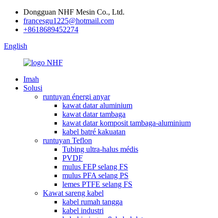
Dongguan NHF Mesin Co., Ltd.
francesgu1225@hotmail.com
+8618689452274
English
Imah
Solusi
runtuyan énergi anyar
kawat datar aluminium
kawat datar tambaga
kawat datar komposit tambaga-aluminium
kabel batré kakuatan
runtuyan Teflon
Tubing ultra-halus médis
PVDF
mulus FEP selang FS
mulus PFA selang PS
lemes PTFE selang FS
Kawat sareng kabel
kabel rumah tangga
kabel industri