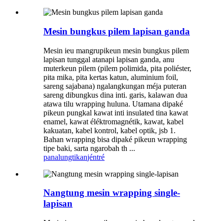
Mesin bungkus pilem lapisan ganda
Mesin ieu mangrupikeun mesin bungkus pilem
lapisan tunggal atanapi lapisan ganda, anu
muterkeun pilem (pilem polimida, pita poliéster,
pita mika, pita kertas katun, aluminium foil,
sareng sajabana) ngalangkungan méja puteran
sareng dibungkus dina inti. garis, kalawan dua
atawa tilu wrapping huluna. Utamana dipaké
pikeun pungkal kawat inti insulated tina kawat
enamel, kawat éléktromagnétik, kawat, kabel
kakuatan, kabel kontrol, kabel optik, jsb 1.
Bahan wrapping bisa dipaké pikeun wrapping
tipe baki, sarta ngarobah th ...
panalungtikan
jéntré
Nangtung mesin wrapping single-
lapisan