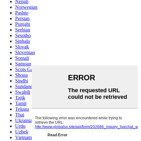
Nepali
Norwegian
Pashto
Persian
Punjabi
Serbian
Sesotho
Sinhala
Slovak
Slovenian
Somali
Samoan
Scots Gaelic
Shona
Sindhi
Sundanese
Swahili
Tajik
Tamil
Telugu
Thai
Ukrainian
Urdu
Uzbek
Vietnamese