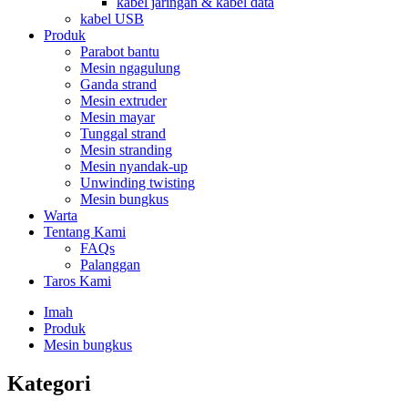
kabel jaringan & kabel data
kabel USB
Produk
Parabot bantu
Mesin ngagulung
Ganda strand
Mesin extruder
Mesin mayar
Tunggal strand
Mesin stranding
Mesin nyandak-up
Unwinding twisting
Mesin bungkus
Warta
Tentang Kami
FAQs
Palanggan
Taros Kami
Imah
Produk
Mesin bungkus
Kategori