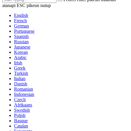
atanapi ESC pikeun nutup
English
French
German
Portuguese
Spanish
Russian
Japanese
Korean
Arabic
Irish
Greek
Turkish
Italian
Danish
Romanian
Indonesian
Czech
Afrikaans
Swedish
Polish
Basque
Catalan