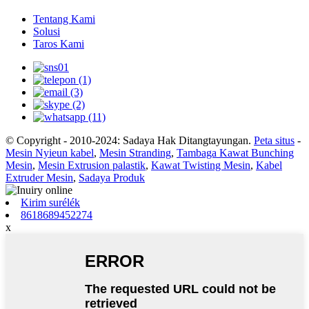
Tentang Kami
Solusi
Taros Kami
© Copyright - 2010-2024: Sadaya Hak Ditangtayungan.
Peta situs
-
Mesin Nyieun kabel
,
Mesin Stranding
,
Tambaga Kawat Bunching
Mesin
,
Mesin Extrusion palastik
,
Kawat Twisting Mesin
,
Kabel
Extruder Mesin
,
Sadaya Produk
Kirim surélék
8618689452274
x