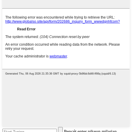
Pencét enter pikeun milarian