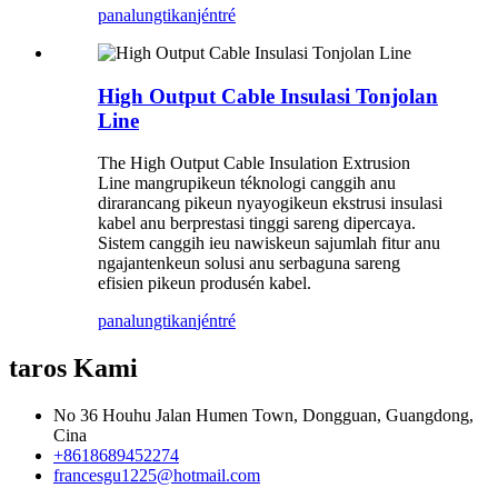
panalungtikan
jéntré
High Output Cable Insulasi Tonjolan
Line
The High Output Cable Insulation Extrusion
Line mangrupikeun téknologi canggih anu
dirarancang pikeun nyayogikeun ekstrusi insulasi
kabel anu berprestasi tinggi sareng dipercaya.
Sistem canggih ieu nawiskeun sajumlah fitur anu
ngajantenkeun solusi anu serbaguna sareng
efisien pikeun produsén kabel.
panalungtikan
jéntré
taros Kami
No 36 Houhu Jalan Humen Town, Dongguan, Guangdong,
Cina
+8618689452274
francesgu1225@hotmail.com