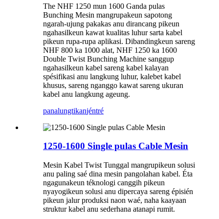
The NHF 1250 mun 1600 Ganda pulas
Bunching Mesin mangrupakeun sapotong
ngarah-ujung pakakas anu dirancang pikeun
ngahasilkeun kawat kualitas luhur sarta kabel
pikeun rupa-rupa aplikasi. Dibandingkeun sareng
NHF 800 ka 1000 alat, NHF 1250 ka 1600
Double Twist Bunching Machine sanggup
ngahasilkeun kabel sareng kabel kalayan
spésifikasi anu langkung luhur, kalebet kabel
khusus, sareng nganggo kawat sareng ukuran
kabel anu langkung ageung.
panalungtikan
jéntré
1250-1600 Single pulas Cable Mesin
Mesin Kabel Twist Tunggal mangrupikeun solusi
anu paling saé dina mesin pangolahan kabel. Éta
ngagunakeun téknologi canggih pikeun
nyayogikeun solusi anu dipercaya sareng épisién
pikeun jalur produksi naon waé, naha kaayaan
struktur kabel anu sederhana atanapi rumit.