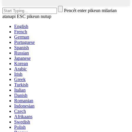
Pencét enter pikeun milarian
atanapi ESC pikeun nutup
English
French
German
Portuguese
Spanish
Russian
Japanese
Korean
Arabic
Irish
Greek
Turkish
Italian
Danish
Romanian
Indonesian
Czech
Afrikaans
Swedish
Polish