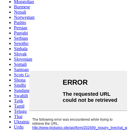
Mongolian
Burmese
Nepali
Norwegian
Pashto
Persian
Punjabi
Serbian
Sesotho
Sinhala
Slovak
Slovenian
Somali
Samoan
Scots Gaelic
Shona
Sindhi
Sundanese
Swahili
Tajik
Tamil
Telugu
Thai
Ukrainian
Urdu