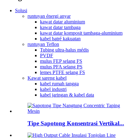
Solusi
runtuyan énergi anyar
kawat datar aluminium
kawat datar tambaga
kawat datar komposit tambaga-aluminium
kabel batré kakuatan
runtuyan Teflon
Tubing ultra-halus médis
PVDF
mulus FEP selang FS
mulus PFA selang PS
lemes PTFE selang FS
Kawat sareng kabel
kabel rumah tangga
kabel industri
kabel jaringan & kabel data
Tipe Sapotong Konsentrasi Vertikal...