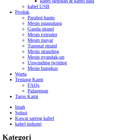
kabel jaringan & kabel data
kabel USB
Produk
Parabot bantu
Mesin ngagulung
Ganda strand
Mesin extruder
Mesin mayar
Tunggal strand
Mesin stranding
Mesin nyandak-up
Unwinding twisting
Mesin bungkus
Warta
Tentang Kami
FAQs
Palanggan
Taros Kami
Imah
Solusi
Kawat sareng kabel
kabel industri
Kategori