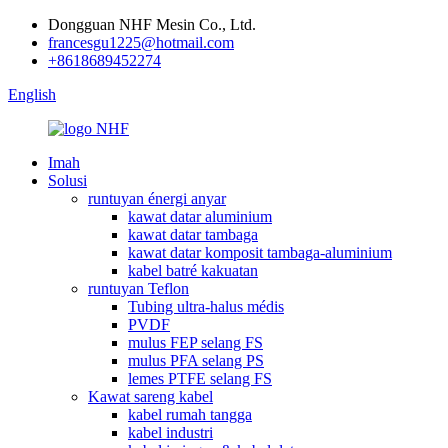
Dongguan NHF Mesin Co., Ltd.
francesgu1225@hotmail.com
+8618689452274
English
Imah
Solusi
runtuyan énergi anyar
kawat datar aluminium
kawat datar tambaga
kawat datar komposit tambaga-aluminium
kabel batré kakuatan
runtuyan Teflon
Tubing ultra-halus médis
PVDF
mulus FEP selang FS
mulus PFA selang PS
lemes PTFE selang FS
Kawat sareng kabel
kabel rumah tangga
kabel industri