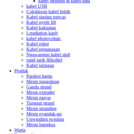
kabel jaringan & kabel data
kabel USB
Colokkeun kabel listrik
Kabel stasiun ngecas
Kabel nyetir lift
Kabel kakuatan
Lrradiation karét
kabel photovoltaic
Kabel robot
Kabel pemanasan
Ngawangun kabel sipil
ranté tarik fléksibel
Kabel jaringan
Produk
Parabot bantu
Mesin ngagulung
Ganda strand
Mesin extruder
Mesin mayar
Tunggal strand
Mesin stranding
Mesin nyandak-up
Unwinding twisting
Mesin bungkus
Warta