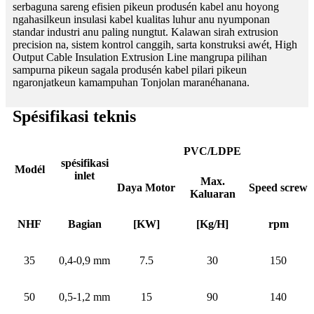
serbaguna sareng efisien pikeun produsén kabel anu hoyong
ngahasilkeun insulasi kabel kualitas luhur anu nyumponan
standar industri anu paling nungtut. Kalawan sirah extrusion
precision na, sistem kontrol canggih, sarta konstruksi awét, High
Output Cable Insulation Extrusion Line mangrupa pilihan
sampurna pikeun sagala produsén kabel pilari pikeun
ngaronjatkeun kamampuhan Tonjolan maranéhanana.
Spésifikasi teknis
PVC/LDPE
spésifikasi
Modél
inlet
Max.
Daya Motor
Speed ​​screw
Kaluaran
NHF
Bagian
[KW]
[Kg/H]
rpm
35
0,4-0,9 mm
7.5
30
150
50
0,5-1,2 mm
15
90
140