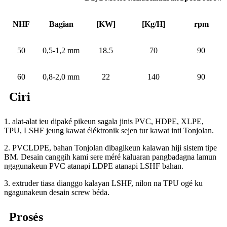
NHF
Bagian
[KW]
[Kg/H]
rpm
50
0,5-1,2 mm
18.5
70
90
60
0,8-2,0 mm
22
140
90
Ciri
1. alat-alat ieu dipaké pikeun sagala jinis PVC, HDPE, XLPE,
TPU, LSHF jeung kawat éléktronik sejen tur kawat inti Tonjolan.
2. PVCLDPE, bahan Tonjolan dibagikeun kalawan hiji sistem tipe
BM. Desain canggih kami sere méré kaluaran pangbadagna lamun
ngagunakeun PVC atanapi LDPE atanapi LSHF bahan.
3. extruder tiasa dianggo kalayan LSHF, nilon na TPU ogé ku
ngagunakeun desain screw béda.
Prosés