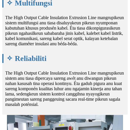
✧ Multifungsi
The High Output Cable Insulation Extrusion Line mangrupikeun
sistem multifungsi anu tiasa disaluyukeun pikeun nyumponan
kabutuhan khusus produsén kabel. Éta tiasa dikonpigurasikeun
pikeun ngahasilkeun sababaraha jinis kabel, kalebet kabel listrik,
kabel komunikasi, sareng kabel serat optik, kalayan ketebalan
sareng diaméter insulasi anu béda-béda.
✧ Reliabiliti
The High Output Cable Insulation Extrusion Line mangrupikeun
sistem anu tiasa dipercaya sareng awét anu diwangun pikeun
nahan kasusah tina operasi kontinyu. Éta gaduh pigura anu kuat
sareng komponén kualitas luhur anu ngajamin kinerja anu tahan
lama, sedengkeun sistem kontrol canggihna nyayogikeun
pangimeutan sareng panggeuing sacara real-time pikeun sagala
masalah poténsial.