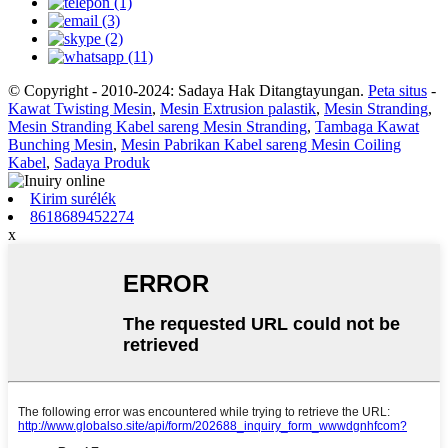
© Copyright - 2010-2024: Sadaya Hak Ditangtayungan.
Peta situs
-
Kawat Twisting Mesin
,
Mesin Extrusion palastik
,
Mesin Stranding
,
Mesin Stranding Kabel sareng Mesin Stranding
,
Tambaga Kawat
Bunching Mesin
,
Mesin Pabrikan Kabel sareng Mesin Coiling
Kabel
,
Sadaya Produk
Kirim surélék
8618689452274
x