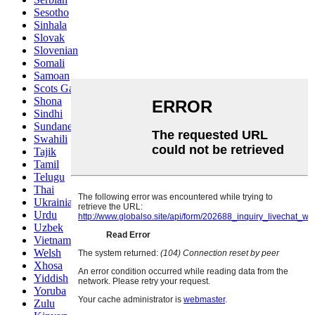
Sesotho
Sinhala
Slovak
Slovenian
Somali
Samoan
Scots Gaelic
Shona
Sindhi
Sundanese
Swahili
Tajik
Tamil
Telugu
Thai
Ukrainian
Urdu
Uzbek
Vietnamese
Welsh
Xhosa
Yiddish
Yoruba
Zulu