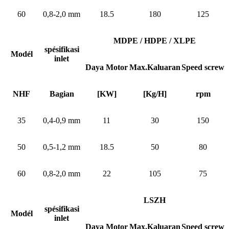
60
0,8-2,0 mm
18.5
180
125
MDPE / HDPE / XLPE
spésifikasi
Modél
inlet
Daya Motor
Max.Kaluaran
Speed ​​screw
NHF
Bagian
[KW]
[Kg/H]
rpm
35
0,4-0,9 mm
11
30
150
50
0,5-1,2 mm
18.5
50
80
60
0,8-2,0 mm
22
105
75
LSZH
spésifikasi
Modél
inlet
Daya Motor
Max.Kaluaran
Speed ​​screw