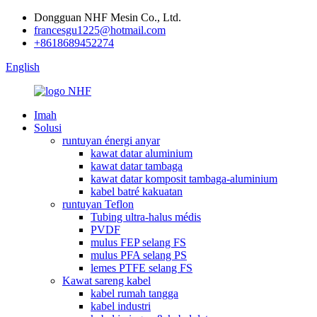
Dongguan NHF Mesin Co., Ltd.
francesgu1225@hotmail.com
+8618689452274
English
Imah
Solusi
runtuyan énergi anyar
kawat datar aluminium
kawat datar tambaga
kawat datar komposit tambaga-aluminium
kabel batré kakuatan
runtuyan Teflon
Tubing ultra-halus médis
PVDF
mulus FEP selang FS
mulus PFA selang PS
lemes PTFE selang FS
Kawat sareng kabel
kabel rumah tangga
kabel industri