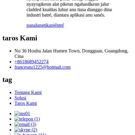
nyayogikeun alat pikeun ngahasilkeun jalur
cladded kualitas luhur anu tiasa dianggo dina
industri batré, diantara aplikasi anu sanés.
panalungtikan
jéntré
taros Kami
No 36 Houhu Jalan Humen Town, Dongguan, Guangdong,
Cina
+8618689452274
francesgu1225@hotmail.com
tag
Tentang Kami
Solusi
Taros Kami