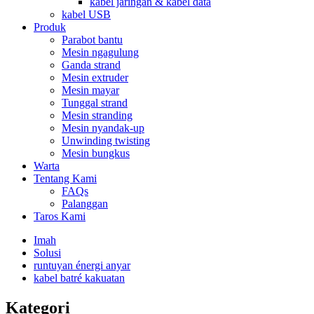
kabel jaringan & kabel data
kabel USB
Produk
Parabot bantu
Mesin ngagulung
Ganda strand
Mesin extruder
Mesin mayar
Tunggal strand
Mesin stranding
Mesin nyandak-up
Unwinding twisting
Mesin bungkus
Warta
Tentang Kami
FAQs
Palanggan
Taros Kami
Imah
Solusi
runtuyan énergi anyar
kabel batré kakuatan
Kategori