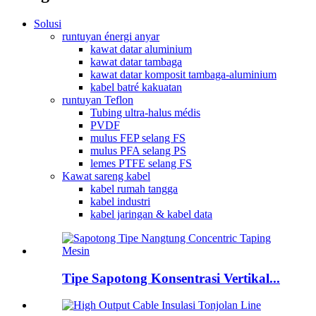
Solusi
runtuyan énergi anyar
kawat datar aluminium
kawat datar tambaga
kawat datar komposit tambaga-aluminium
kabel batré kakuatan
runtuyan Teflon
Tubing ultra-halus médis
PVDF
mulus FEP selang FS
mulus PFA selang PS
lemes PTFE selang FS
Kawat sareng kabel
kabel rumah tangga
kabel industri
kabel jaringan & kabel data
Tipe Sapotong Konsentrasi Vertikal...