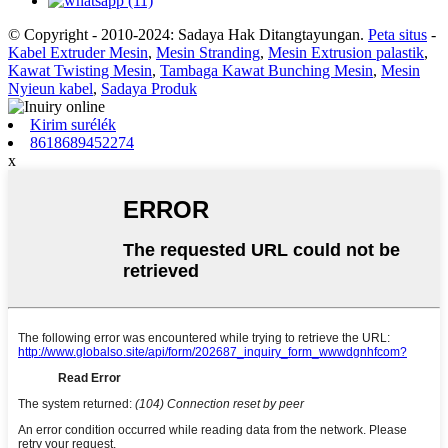
© Copyright - 2010-2024: Sadaya Hak Ditangtayungan.
Peta situs
-
Kabel Extruder Mesin
,
Mesin Stranding
,
Mesin Extrusion palastik
,
Kawat Twisting Mesin
,
Tambaga Kawat Bunching Mesin
,
Mesin
Nyieun kabel
,
Sadaya Produk
Kirim surélék
8618689452274
x