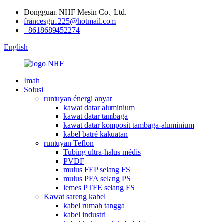
Dongguan NHF Mesin Co., Ltd.
francesgu1225@hotmail.com
+8618689452274
English
Imah
Solusi
runtuyan énergi anyar
kawat datar aluminium
kawat datar tambaga
kawat datar komposit tambaga-aluminium
kabel batré kakuatan
runtuyan Teflon
Tubing ultra-halus médis
PVDF
mulus FEP selang FS
mulus PFA selang PS
lemes PTFE selang FS
Kawat sareng kabel
kabel rumah tangga
kabel industri