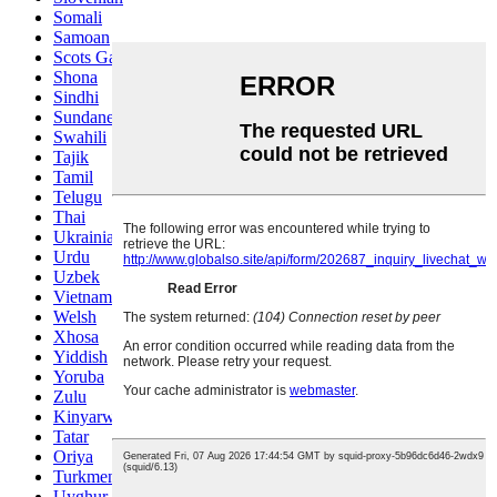
Somali
Samoan
Scots Gaelic
Shona
Sindhi
Sundanese
Swahili
Tajik
Tamil
Telugu
Thai
Ukrainian
Urdu
Uzbek
Vietnamese
Welsh
Xhosa
Yiddish
Yoruba
Zulu
Kinyarwanda
Tatar
Oriya
Turkmen
Uyghur